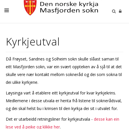
LIVETS GANG
Kyrkjeutval
KYRKJA I MASFJORDEN
KONTAKT OSS
Då Frøyset, Sandnes og Solheim sokn skulle slåast saman til
PÅMELDINGAR
eitt Masfjorden sokn, var ein svært oppteken av å sjå til at det
skulle vere nær kontakt mellom sokneråd og dei som sokna til
dei ulike kyrkjene.
Løysinga vart å etablere eitt kyrkjeutval for kvar kyrkjekrins.
Medlemene i desse utvala er henta frå listene til soknerådsval,
og dei skal helst bu i krinsen til den kyrkja dei sit i utvalet for.
Det er utarbeidd retningsliner for kyrkjeutvala -
desse kan ein
lese ved å peike og klikke her
.