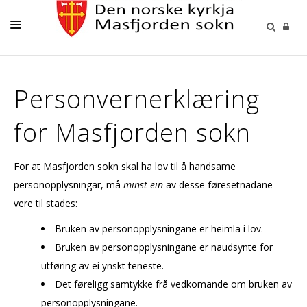
LIVETS GANG
Personvernerklæring
KYRKJA I MASFJORDEN
for Masfjorden sokn
KONTAKT OSS
PÅMELDINGAR
For at Masfjorden sokn skal ha lov til å handsame
personopplysningar, må
minst ein
av desse føresetnadane
vere til stades:
Bruken av personopplysningane er heimla i lov.
Bruken av personopplysningane er naudsynte for
utføring av ei ynskt teneste.
Det føreligg samtykke frå vedkomande om bruken av
personopplysningane.